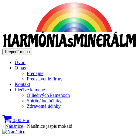
Prepnúť menu
Úvod
O nás
Predajne
Predstavenie firmy
Kontakt
Liečivé kamene
O liečivých kameňoch
Spirituálne účinky
Zdravotné účinky
0,00
Eur
-
Náušnice
- Náušnice jaspis mokaid