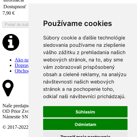
Dostupnosť
Nedostupné
7,90
€
Používame cookies
Súbory cookie a ďalšie technológie
sledovania používame na zlepšenie
vášho zážitku z prehliadania našich
webových stránok, na to, aby sme
Ako nakupovať
Doprava a platba
vám zobrazovali prispôsobený
Obchodné podmienky
obsah a cielené reklamy, na analýzu
návštevnosti našich webových
stránok a na pochopenie toho,
odkiaľ naši návštevníci prichádzajú.
Naše predajne:
OD Prior Zvolen
Súhlasím
Námestie SNP 2497, 96001 Zvolen
Odmietam
© 2017-2022 Harmónia s minerálmi | Web od
elweb.sk
Zmeniť moje nastavenia