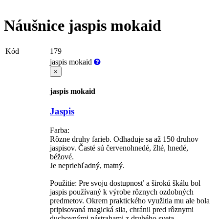
Náušnice
jaspis mokaid
Kód
179
jaspis mokaid
×
jaspis mokaid
Jaspis
Farba:
Rôzne druhy farieb. Odhaduje sa až 150 druhov
jaspisov. Časté sú červenohnedé, žlté, hnedé,
béžové.
Je nepriehľadný, matný.
Použitie: Pre svoju dostupnosť a širokú škálu bol
jaspis používaný k výrobe rôznych ozdobných
predmetov. Okrem praktického využitia mu ale bola
pripisovaná magická sila, chránil pred rôznymi
duchovnými nástrahami z druhého sveta.