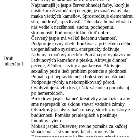
Najznámejší je jaspis červenohnedej farby, ktorý je
nositeľom životodárnej energie, je označovaný ako
matka všetkých kameňov. Sprostredkuje elementárnu
silu, múdrosť, trpezlivosť. Táto sila a hutná vibrácia
nás vedie k nezištnosti, súcitu, pochopeniu,
skromnosti. Podporuje túžbu činiť dobro.
Červený jaspis má veľkú liečebnú vlastnosť.
Podporuje krvný obeh. Používa sa pri liečení celého
urogenitálneho systému, energeticky doživuje
ľadviny a močový mechúr. Pomáha pri vyplavovaní
Druh
ľadvinových kameňov a piesku. Aktivuje činnosť
minerálu 1
pečene, žlčníku, sleziny a pankreasu. Aktivuje
sexuálny pud a lieči problém potencie a plodnosti.
Pomáha pri nepravidelnej a bolestivej menštruácii.
Podporuje rýchly a nekomplikovaný pôrod.
Ovplyvňuje stavbu krvi, tíši krvácanie a pomáha aj
pri hemeroidoch.
Brekciový jaspis: kameň kreativity a fantázie, a aby
sme neprepadli ku sklonu stavať vzdušné zámky.
Obrázkový jaspis: zaháňa obavy, strach z neistoty z
budúcnosti. Pomáha pri alergiách a posilňuje
imunitný sytém.
Mokait jaspis: Duševnej rovine pomáha za každej
situácie nájsť si vnútorný kľud a rovnováhu.