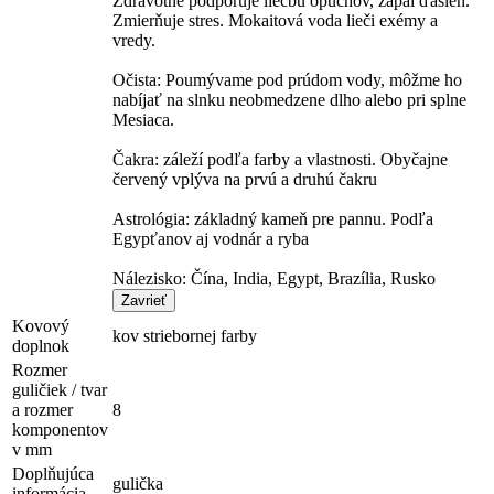
Zdravotne podporuje liečbu opuchov, zápal ďasien.
Zmierňuje stres. Mokaitová voda lieči exémy a
vredy.
Očista: Poumývame pod prúdom vody, môžme ho
nabíjať na slnku neobmedzene dlho alebo pri splne
Mesiaca.
Čakra: záleží podľa farby a vlastnosti. Obyčajne
červený vplýva na prvú a druhú čakru
Astrológia: základný kameň pre pannu. Podľa
Egypťanov aj vodnár a ryba
Nálezisko: Čína, India, Egypt, Brazília, Rusko
Zavrieť
Kovový
kov striebornej farby
doplnok
Rozmer
guličiek / tvar
a rozmer
8
komponentov
v mm
Doplňujúca
gulička
informácia